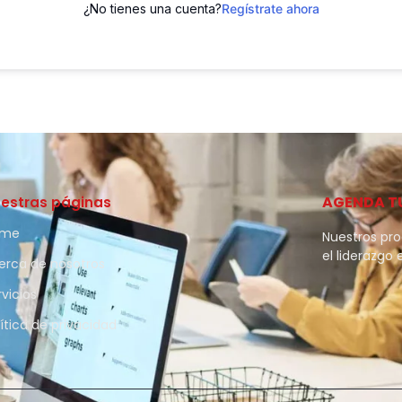
¿No tienes una cuenta?
Regístrate ahora
AGENDA T
estras páginas
ome
Nuestros pr
el liderazgo 
erca de nosotros
rvicios
lítica de privacidad