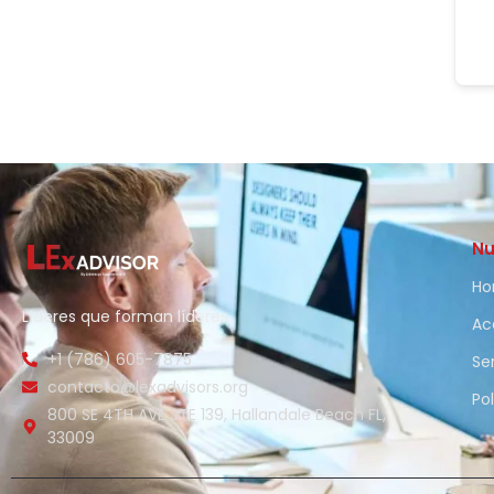
Nu
H
Líderes que forman líderes
Ac
+1 (786) 605-7875
Se
contacto@lexadvisors.org
Po
800 SE 4TH AVE STE 139, Hallandale Beach FL,
33009