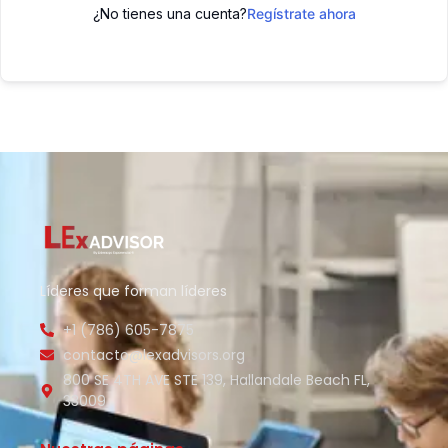
¿No tienes una cuenta?
Regístrate ahora
Líderes que forman líderes
+1 (786) 605-7875
contacto@lexadvisors.org
800 SE 4TH AVE STE 139, Hallandale Beach FL,
33009