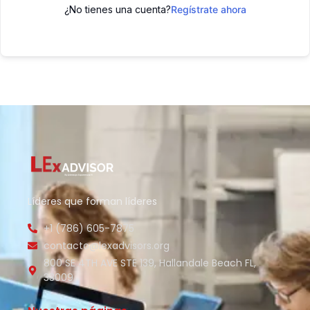
¿No tienes una cuenta?
Regístrate ahora
Líderes que forman líderes
+1 (786) 605-7875
contacto@lexadvisors.org
800 SE 4TH AVE STE 139, Hallandale Beach FL,
33009