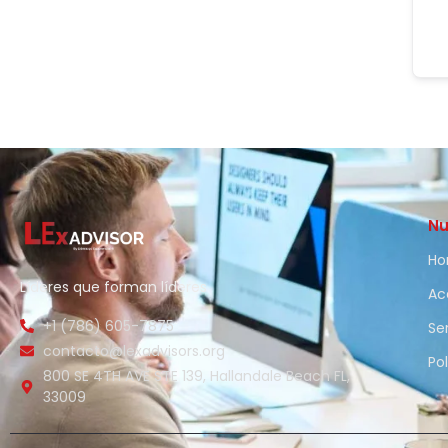
Nu
H
Líderes que forman líderes
Ac
+1 (786) 605-7875
Se
contacto@lexadvisors.org
Po
800 SE 4TH AVE STE 139, Hallandale Beach FL,
33009