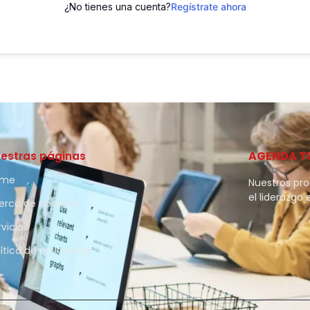
¿No tienes una cuenta?
Regístrate ahora
AGENDA T
estras páginas
ome
Nuestros pr
el liderazgo 
erca de nosotros
rvicios
lítica de privacidad