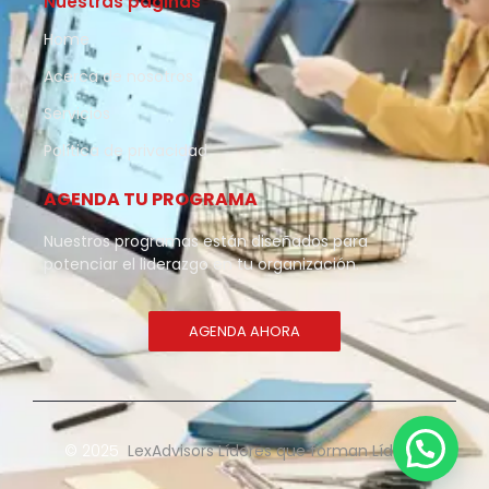
Nuestras páginas
Home
Acerca de nosotros
Servicios
Política de privacidad
AGENDA TU PROGRAMA
Nuestros programas están diseñados para
potenciar el liderazgo en tu organización.
AGENDA AHORA
© 2025
LexAdvisors Líderes que forman Líderes