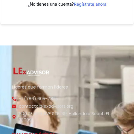
¿No tienes una cuenta?
Regístrate ahora
Líderes que forman líderes
+1 (786) 605-7875
contacto@lexadvisors.org
800 SE 4TH AVE STE 139, Hallandale Beach FL,
33009