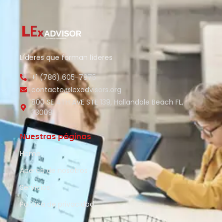
Líderes que forman líderes
+1 (786) 605-7875
contacto@lexadvisors.org
800 SE 4TH AVE STE 139, Hallandale Beach FL,
33009
Nuestras páginas
Home
Acerca de nosotros
Servicios
Política de privacidad