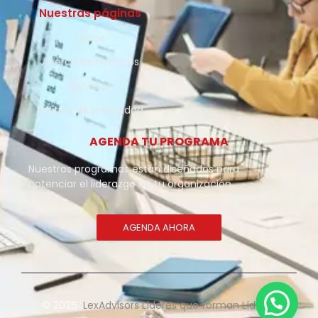
Nuestras páginas
Home
Acerca de nosotros
Servicios
Política de privacidad
AGENDA TU PROGRAMA
Nuestros programas están diseñados para
potenciar el liderazgo en tu organización.
AGENDA AHORA
© 2025
LexAdvisors Líderes que forman Líderes