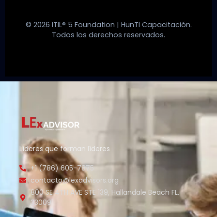
© 2026 ITIL® 5 Foundation | HunTI Capacitación.
Todos los derechos reservados.
Líderes que forman líderes
+1 (786) 605-7875
contacto@lexadvisors.org
800 SE 4TH AVE STE 139, Hallandale Beach FL,
33009