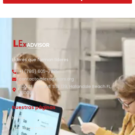
Líderes que forman líderes
+1 (786) 605-7875
contacto@lexadvisors.org
800 SE 4TH AVE STE 139, Hallandale Beach FL,
33009
Nuestras páginas
Home
Acerca de nosotros