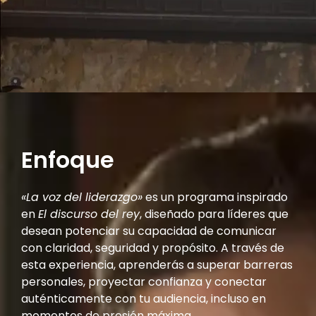
Enfoque
«La voz del liderazgo»
es un programa inspirado
en
El discurso del rey
, diseñado para líderes que
desean potenciar su capacidad de comunicar
con claridad, seguridad y propósito. A través de
esta experiencia, aprenderás a superar barreras
personales, proyectar confianza y conectar
auténticamente con tu audiencia, incluso en
momentos de presión máxima.