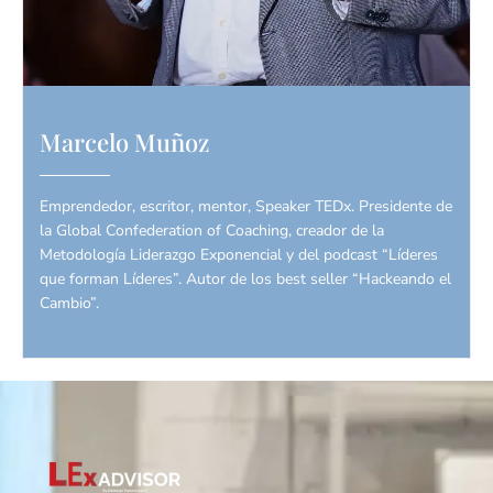
Marcelo Muñoz
Emprendedor, escritor, mentor, Speaker TEDx. Presidente de
la Global Confederation of Coaching, creador de la
Metodología Liderazgo Exponencial y del podcast “Líderes
que forman Líderes”. Autor de los best seller “Hackeando el
Cambio”.