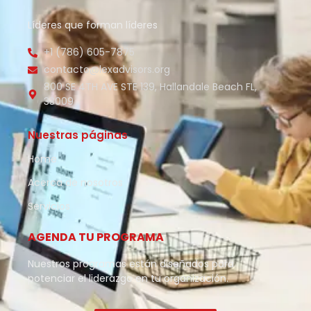
Líderes que forman líderes
+1 (786) 605-7875
contacto@lexadvisors.org
800 SE 4TH AVE STE 139, Hallandale Beach FL,
33009
Nuestras páginas
Home
Acerca de nosotros
Servicios
AGENDA TU PROGRAMA
Nuestros programas están diseñados para
potenciar el liderazgo en tu organización.