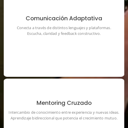
Comunicación Adaptativa
Conecta a través de distintos lenguajes y plataformas.
Conecta a través de distintos lenguajes y plataformas.
Escucha, claridad y feedback constructivo.
Escucha, claridad y feedback constructivo.
Mentoring Cruzado
Intercambio de conocimiento entre experiencia y nuevas
Intercambio de conocimiento entre experiencia y nuevas ideas.
ideas.
Aprendizaje bidireccional que potencia el crecimiento mutuo.
Aprendizaje bidireccional que potencia el crecimiento mutuo.