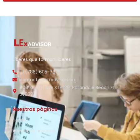
Líderes que forman líderes
+1 (786) 605-7875
contacto@lexadvisors.org
800 SE 4TH AVE STE 139, Hallandale Beach FL,
33009
Nuestras páginas
Home
Acerca de nosotros