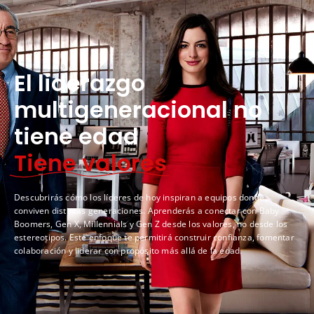
El liderazgo
multigeneracional no
tiene edad
Tiene valores
Descubrirás cómo los líderes de hoy inspiran a equipos donde
conviven distintas generaciones. Aprenderás a conectar con Baby
Boomers, Gen X, Millennials y Gen Z desde los valores, no desde los
estereotipos. Este enfoque te permitirá construir confianza, fomentar
colaboración y liderar con propósito más allá de la edad.